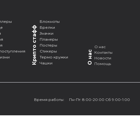
ллеры
Блокноты
де
Крипто стафф
Брелки
я
Значки
ая
Планеры
ая
Постеры
О нас
поступления
Стикеры
О нас
Контакты
жизни
Термо кружки
Новости
Чашки
Помощь
Время работы:
Пн-Пт: 8:00-20:00 Сб 9:00-1:00
© 2019 Cryptoanarchist