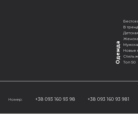
Бестсе
В трен
Детска
Женск
Одежда
Мужск
Новые 
Стиль 
Топ 50
+38 093 160 93 98
+38 093 160 93 981
Номер: